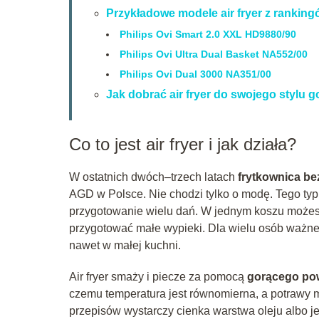
Przykładowe modele air fryer z rankin
Philips Ovi Smart 2.0 XXL HD9880/90
Philips Ovi Ultra Dual Basket NA552/00
Philips Ovi Dual 3000 NA351/00
Jak dobrać air fryer do swojego stylu 
Co to jest air fryer i jak działa?
W ostatnich dwóch–trzech latach
frytkownica be
AGD w Polsce. Nie chodzi tylko o modę. Tego typ
przygotowanie wielu dań. W jednym koszu możesz
przygotować małe wypieki. Dla wielu osób ważne j
nawet w małej kuchni.
Air fryer smaży i piecze za pomocą
gorącego pow
czemu temperatura jest równomierna, a potrawy m
przepisów wystarczy cienka warstwa oleju albo j