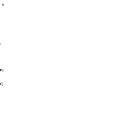
ich
ć
ps
cji