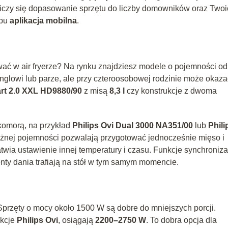
liczy się dopasowanie sprzętu do liczby domowników oraz Two
ypu
aplikacja mobilna
.
ować w air fryerze? Na rynku znajdziesz modele o pojemności od
inglowi lub parze, ale przy czteroosobowej rodzinie może okaza
art 2.0 XXL HD9880/90
z misą
8,3 l
czy konstrukcje z dwoma
omorą, na przykład
Philips Ovi Dual 3000 NA351/00
lub
Phili
óżnej pojemności pozwalają przygotować jednocześnie mięso i
wia ustawienie innej temperatury i czasu. Funkcje synchroniza
nty dania trafiają na stół w tym samym momencie.
rzęty o mocy około 1500 W są dobre do mniejszych porcji.
ukcje
Philips Ovi
, osiągają
2200–2750 W
. To dobra opcja dla