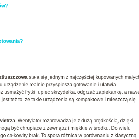
gów?
gotowania?
ztłuszczowa
stała się jednym z najczęściej kupowanych małyc
u urządzenie realnie przyspiesza gotowanie i ułatwia
 usmażyć frytki, upiec skrzydełka, odgrzać zapiekankę, a naw
est też to, że takie urządzenia są kompaktowe i mieszczą się
ietrza
. Wentylator rozprowadza je z dużą prędkością, dzięki
ogą być chrupiące z zewnątrz i miękkie w środku. Do wielu
ego całkowity brak. To spora różnica w porównaniu z klasyczną