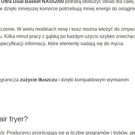
i Ultra Dual Basket NA552/00
potrafią obsłużyć obiad dla całej
e dzięki mniejszej komorze potrzebują mniej energii do osiągni
czenie. W wielu modelach misę i kosz można włożyć do zmywa
. Kilka minut pracy z gąbką po każdym użyciu szybko zniechęc
pecyfikacji informacji, które elementy nadają się do mycia
 ogranicza
zużycie tłuszczu
i dzięki kompaktowym wymiarom
ir fryer?
r. Producenci prześcigają się w liczbie programów i trybów, al