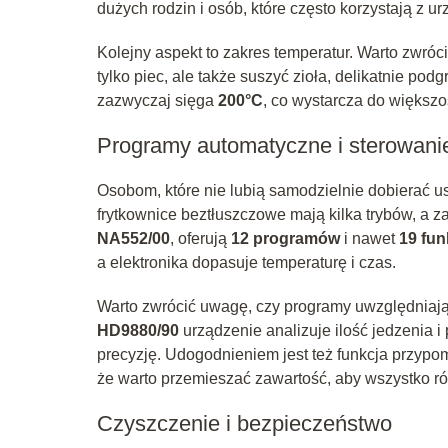
dużych rodzin i osób, które często korzystają z 
Kolejny aspekt to zakres temperatur. Warto zwróc
tylko piec, ale także suszyć zioła, delikatnie pod
zazwyczaj sięga
200°C
, co wystarcza do większo
Programy automatyczne i sterowani
Osobom, które nie lubią samodzielnie dobierać u
frytkownice beztłuszczowe mają kilka trybów, a 
NA552/00
, oferują
12 programów
i nawet
19 fun
a elektronika dopasuje temperaturę i czas.
Warto zwrócić uwagę, czy programy uwzględniaj
HD9880/90
urządzenie analizuje ilość jedzenia 
precyzję. Udogodnieniem jest też funkcja przypom
że warto przemieszać zawartość, aby wszystko ró
Czyszczenie i bezpieczeństwo