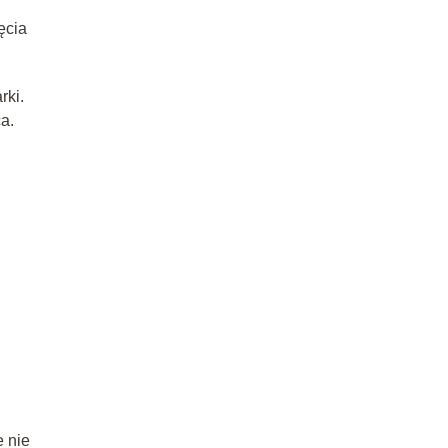
ęcia
rki.
a.
e nie