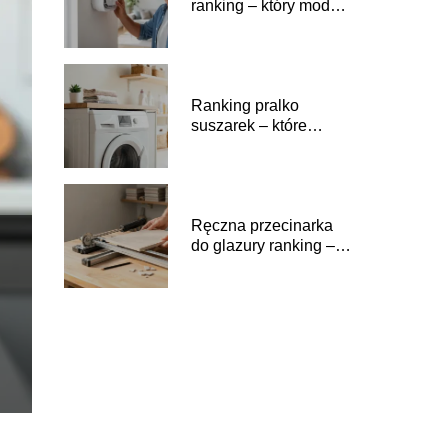
ranking – który model
wybrać?
Ranking pralko
suszarek – które
modele warto kupić?
Ręczna przecinarka
do glazury ranking –
które modele wybrać?