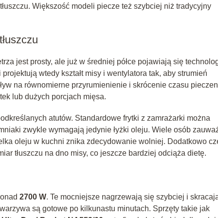
 tłuszczu. Większość modeli piecze też szybciej niż tradycyjny
tłuszczu
za jest prosty, ale już w średniej półce pojawiają się technolo
projektują wtedy kształt misy i wentylatora tak, aby strumień
wpływ na równomierne przyrumienienie i skrócenie czasu pieczen
tek lub dużych porcjach mięsa.
podkreślanych atutów. Standardowe frytki z zamrażarki można
mniaki zwykle wymagają jedynie łyżki oleju. Wiele osób zauwa
butelka oleju w kuchni znika zdecydowanie wolniej. Dodatkowo c
r tłuszczu na dno misy, co jeszcze bardziej odciąża dietę.
 ponad
2700 W
. Te mocniejsze nagrzewają się szybciej i skracaj
b warzywa są gotowe po kilkunastu minutach. Sprzęty takie jak