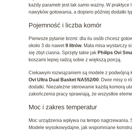
każdy parametr jest tak samo ważny. W praktyce 
nawyków gotowania, a dopiero później dodatki t
Pojemność i liczba komór
Pierwsze pytanie brzmi: dla ilu osób chcesz got
około 3 do nawet
9 litrów
. Mała misa wystarczy s
się zbyt ciasna. Sprzęty takie jak
Philips Ovi Sm
koszami lepiej radzą sobie z większą porcją.
Ciekawym rozwiązaniem są modele z podwójną k
Ovi Ultra Dual Basket NA552/00
. Dwie misy o r
dodatki. Niezależne sterowanie każdą komorą ułat
zakończenia pracy sprawiają, że wszystkie eleme
Moc i zakres temperatur
Moc urządzenia wpływa na tempo nagrzewania. Sp
Modele wysokowydajne, jak wspomniane konstr