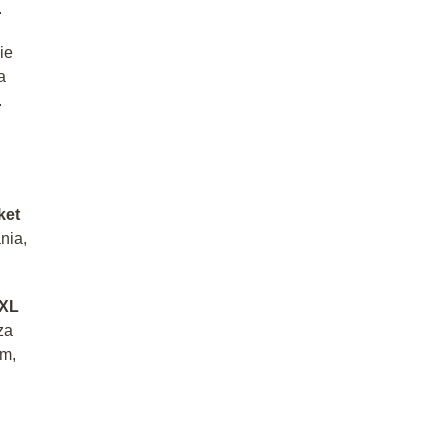
.
ie
a
.
ket
nia,
XXL
za
em,