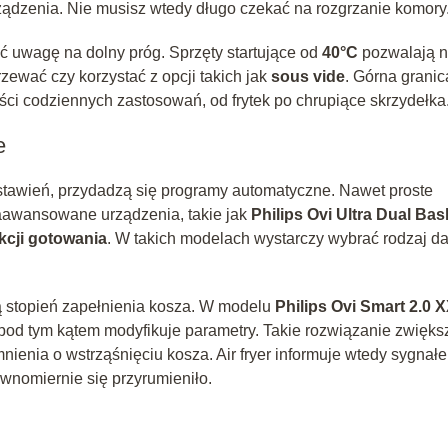
urządzenia. Nie musisz wtedy długo czekać na rozgrzanie komory
ić uwagę na dolny próg. Sprzęty startujące od
40°C
pozwalają n
grzewać czy korzystać z opcji takich jak
sous vide
. Górna granic
ści codziennych zastosowań, od frytek po chrupiące skrzydełka
e
stawień, przydadzą się programy automatyczne. Nawet proste
zaawansowane urządzenia, takie jak
Philips Ovi Ultra Dual Bas
kcji gotowania
. W takich modelach wystarczy wybrać rodzaj da
ą stopień zapełnienia kosza. W modelu
Philips Ovi Smart 2.0 
i pod tym kątem modyfikuje parametry. Takie rozwiązanie zwięks
nienia o wstrząśnięciu kosza. Air fryer informuje wtedy sygnał
wnomiernie się przyrumieniło.