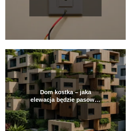
– poradnik dla
majsterkowiczów
Dom kostka – jaka
elewacja będzie pasować
najlepiej?