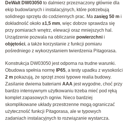
DeWalt DW03050
to dalmierz przeznaczony głównie dla
ekip budowlanych i instalacyjnych, które potrzebują
solidnego sprzętu do codziennych prac. Ma
zasięg 50 m
i
dokładność około
±1,5 mm
, więc dobrze sprawdza się
przy pomiarach wnętrz, elewacji oraz mniejszych hal.
Urządzenie pozwala na obliczanie
powierzchni
i
objętości
, a także korzystanie z funkcji pomiaru
pośredniego z wykorzystaniem twierdzenia Pitagorasa.
Konstrukcja DW03050 jest odporna na trudne warunki.
Obudowa spełnia normę
IP65
, a testy upadku z wysokości
2 m
pokazują, że sprzęt znosi typowe realia budowy.
Zasilanie dwiema bateriami
AAA
jest wygodne, choć przy
bardzo intensywnym użytkowaniu trzeba mieć pod ręką
komplet zapasowych ogniw. Nieco bardziej
skomplikowane układy przestrzenne mogą ograniczać
użyteczność funkcji Pitagorasa, ale w typowych
zadaniach instalacyjnych to rozwiązanie wystarcza.