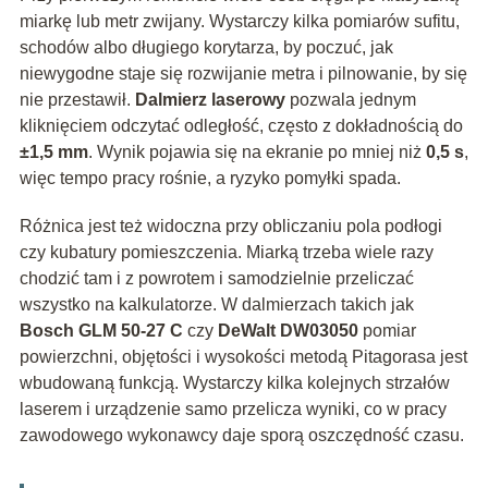
miarkę lub metr zwijany. Wystarczy kilka pomiarów sufitu,
schodów albo długiego korytarza, by poczuć, jak
niewygodne staje się rozwijanie metra i pilnowanie, by się
nie przestawił.
Dalmierz laserowy
pozwala jednym
kliknięciem odczytać odległość, często z dokładnością do
±1,5 mm
. Wynik pojawia się na ekranie po mniej niż
0,5 s
,
więc tempo pracy rośnie, a ryzyko pomyłki spada.
Różnica jest też widoczna przy obliczaniu pola podłogi
czy kubatury pomieszczenia. Miarką trzeba wiele razy
chodzić tam i z powrotem i samodzielnie przeliczać
wszystko na kalkulatorze. W dalmierzach takich jak
Bosch GLM 50-27 C
czy
DeWalt DW03050
pomiar
powierzchni, objętości i wysokości metodą Pitagorasa jest
wbudowaną funkcją. Wystarczy kilka kolejnych strzałów
laserem i urządzenie samo przelicza wyniki, co w pracy
zawodowego wykonawcy daje sporą oszczędność czasu.