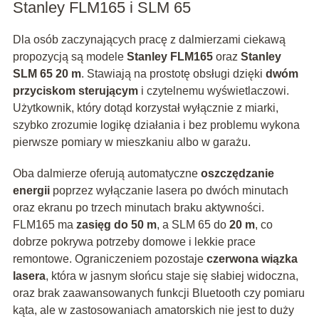
Stanley FLM165 i SLM 65
Dla osób zaczynających pracę z dalmierzami ciekawą
propozycją są modele
Stanley FLM165
oraz
Stanley
SLM 65 20 m
. Stawiają na prostotę obsługi dzięki
dwóm
przyciskom sterującym
i czytelnemu wyświetlaczowi.
Użytkownik, który dotąd korzystał wyłącznie z miarki,
szybko zrozumie logikę działania i bez problemu wykona
pierwsze pomiary w mieszkaniu albo w garażu.
Oba dalmierze oferują automatyczne
oszczędzanie
energii
poprzez wyłączanie lasera po dwóch minutach
oraz ekranu po trzech minutach braku aktywności.
FLM165 ma
zasięg do 50 m
, a SLM 65 do
20 m
, co
dobrze pokrywa potrzeby domowe i lekkie prace
remontowe. Ograniczeniem pozostaje
czerwona wiązka
lasera
, która w jasnym słońcu staje się słabiej widoczna,
oraz brak zaawansowanych funkcji Bluetooth czy pomiaru
kąta, ale w zastosowaniach amatorskich nie jest to duży