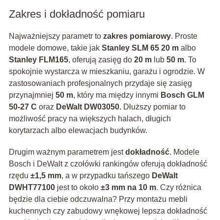
Zakres i dokładność pomiaru
Najważniejszy parametr to
zakres pomiarowy
. Proste
modele domowe, takie jak
Stanley SLM 65 20 m
albo
Stanley FLM165
, oferują zasięg do
20 m
lub
50 m
. To
spokojnie wystarcza w mieszkaniu, garażu i ogrodzie. W
zastosowaniach profesjonalnych przydaje się zasięg
przynajmniej
50 m
, który ma między innymi
Bosch GLM
50-27 C
oraz
DeWalt DW03050
. Dłuższy pomiar to
możliwość pracy na większych halach, długich
korytarzach albo elewacjach budynków.
Drugim ważnym parametrem jest
dokładność
. Modele
Bosch i DeWalt z czołówki rankingów oferują dokładność
rzędu
±1,5 mm
, a w przypadku tańszego
DeWalt
DWHT77100
jest to około
±3 mm na 10 m
. Czy różnica
będzie dla ciebie odczuwalna? Przy montażu mebli
kuchennych czy zabudowy wnękowej lepsza dokładność