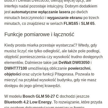
Bosch i DeWalt DW03050, oferują więcej opcji, ale
interfejs nadal pozostaje intuicyjny. Dobrym dodatkiem
jest
automatyczne wyłączanie lasera
po dwóch
minutach bezczynności i
wygaszanie ekranu
po trzech
minutach, co znajdziesz w seriach
FLM165
i
SLM 65
.
Funkcje pomiarowe i łączność
Kiedy prosta miarka przestaje wystarczać? Wtedy, gdy
musisz liczyć nie tylko odległość, ale także pole podłogi,
objętość pomieszczenia czy wysokość trudno dostępnych
elementów. Dalmierze takie jak
DeWalt DW03050
i
DWHT77100
umożliwiają obliczanie
powierzchni
,
objętości
oraz użycie funkcji Pitagorasa. Pozwala to
mierzyć na przykład wysokość budynku, gdy nie masz
dostępu do jego górnej krawędzi.
W modelu
Bosch GLM 50-27 C
dochodzi jeszcze
Bluetooth 4.2 Low Energy
. To rozwiązanie, które przyda
się osobom dokumentującym pomiary w formie