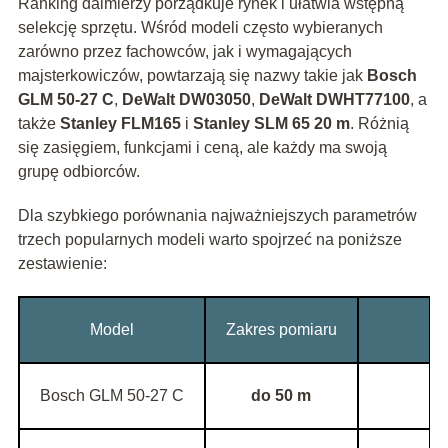
Ranking dalmierzy porządkuje rynek i ułatwia wstępną
selekcję sprzętu. Wśród modeli często wybieranych
zarówno przez fachowców, jak i wymagających
majsterkowiczów, powtarzają się nazwy takie jak
Bosch
GLM 50-27 C
,
DeWalt DW03050
,
DeWalt DWHT77100
, a
także
Stanley FLM165
i
Stanley SLM 65 20 m
. Różnią
się zasięgiem, funkcjami i ceną, ale każdy ma swoją
grupę odbiorców.
Dla szybkiego porównania najważniejszych parametrów
trzech popularnych modeli warto spojrzeć na poniższe
zestawienie:
Model
Zakres pomiaru
Bosch GLM 50-27 C
do 50 m