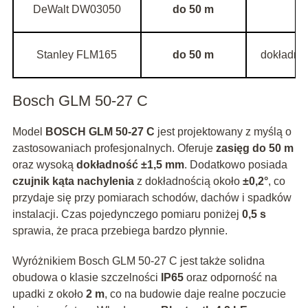
DeWalt DW03050
do 50 m
Stanley FLM165
do 50 m
dokładno
Bosch GLM 50-27 C
Model
BOSCH GLM 50-27 C
jest projektowany z myślą o
zastosowaniach profesjonalnych. Oferuje
zasięg do 50 m
oraz wysoką
dokładność ±1,5 mm
. Dodatkowo posiada
czujnik kąta nachylenia
z dokładnością około
±0,2°
, co
przydaje się przy pomiarach schodów, dachów i spadków
instalacji. Czas pojedynczego pomiaru poniżej
0,5 s
sprawia, że praca przebiega bardzo płynnie.
Wyróżnikiem Bosch GLM 50-27 C jest także solidna
obudowa o klasie szczelności
IP65
oraz odporność na
upadki z około
2 m
, co na budowie daje realne poczucie