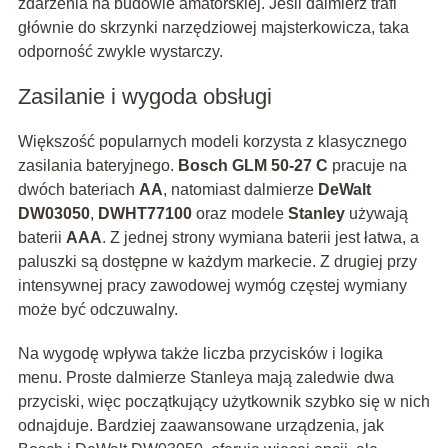
zdarzenia na budowie amatorskiej. Jeśli dalmierz trafi
głównie do skrzynki narzędziowej majsterkowicza, taka
odporność zwykle wystarczy.
Zasilanie i wygoda obsługi
Większość popularnych modeli korzysta z klasycznego
zasilania bateryjnego.
Bosch GLM 50-27 C
pracuje na
dwóch bateriach
AA
, natomiast dalmierze
DeWalt
DW03050
,
DWHT77100
oraz modele
Stanley
używają
baterii
AAA
. Z jednej strony wymiana baterii jest łatwa, a
paluszki są dostępne w każdym markecie. Z drugiej przy
intensywnej pracy zawodowej wymóg częstej wymiany
może być odczuwalny.
Na wygodę wpływa także liczba przycisków i logika
menu. Proste dalmierze Stanleya mają zaledwie dwa
przyciski, więc początkujący użytkownik szybko się w nich
odnajduje. Bardziej zaawansowane urządzenia, jak