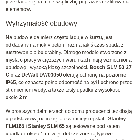
przekłada się na mniejszą liczbę poprawek i szlifowania
elementów.
Wytrzymałość obudowy
Na budowie dalmierz często ląduje w kurzu, jest
odkładany na mokry beton i raz na jakiś czas spada z
rusztowania albo drabiny. Dlatego modele stworzone z
myślą o pracy w cięższych warunkach mają wzmocnioną
obudowę i wysoką klasę szczelności.
Bosch GLM 50-27
C
oraz
DeWalt DW03050
oferują ochronę na poziomie
IP65
, co oznacza pełną odporność na pył i ochronę przed
strumieniem wody, a także testy upadku z wysokości
około
2 m
.
W prostszych dalmierzach do domu producenci też dbają
o podstawową ochronę, ale w mniejszej skali.
Stanley
FLM165
i
Stanley SLM 65
są testowane pod kątem
upadku z około
1 m
, więc dobrze znoszą typowe