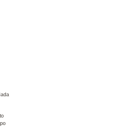
iada
to
 po