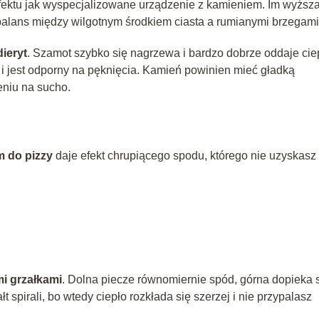
efektu jak wyspecjalizowane urządzenie z kamieniem. Im wyższ
 balans między wilgotnym środkiem ciasta a rumianymi brzegami
dieryt
. Szamot szybko się nagrzewa i bardzo dobrze oddaje cie
y i jest odporny na pęknięcia. Kamień powinien mieć gładką
eniu na sucho.
 do pizzy
daje efekt chrupiącego spodu, którego nie uzyskasz
 grzałkami
. Dolna piecze równomiernie spód, górna dopieka s
łt spirali, bo wtedy ciepło rozkłada się szerzej i nie przypalasz