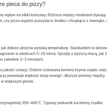
e pieca do pizzy?
ny wpływ na efekt końcowy. Różnice między modelami bywają
m, czy pizza wyjdzie puszysta w środku i chrupiąca z zewnątrz, 
e i jak dobrze utrzyma wysoką temperaturę. Standardem w domo
agrzanie w okolicach 5–10 minut. Sprzęty z wyższą mocą, jak 
 po zaledwie 2–3 minutach.
 na jakość izolacji. Dobrze izolowana komora trzyma ciepło, więc
lacja powoduje większe straty energii i dłuższe przerwy między
 w większym gronie.
przynajmniej 350–400°C. Typowy piekarnik kuchenny rzadko