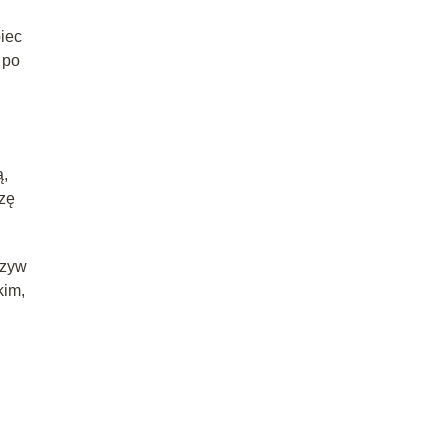
piec
 po
ą,
zę
rzyw
kim,