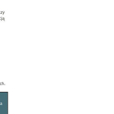
czy
cją
ch.
ia