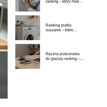
ranking – który model
wybrać?
Ranking pralko
suszarek – które
modele warto kupić?
Ręczna przecinarka
do glazury ranking –
które modele wybrać?