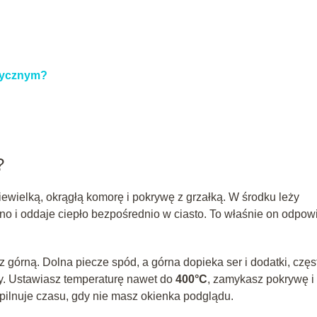
trycznym?
?
ewielką, okrągłą komorę i pokrywę z grzałką. W środku leży
no i oddaje ciepło bezpośrednio w ciasto. To właśnie on odpow
z górną. Dolna piecze spód, a górna dopieka ser i dodatki, częs
zzy. Ustawiasz temperaturę nawet do
400°C
, zamykasz pokrywę i
pilnuje czasu, gdy nie masz okienka podglądu.