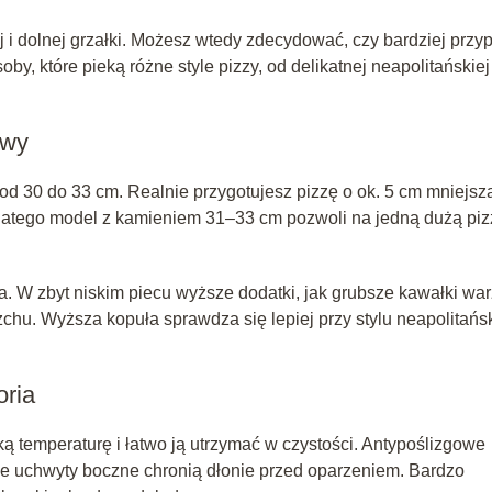
j i dolnej grzałki. Możesz wtedy zdecydować, czy bardziej przy
by, które pieką różne style pizzy, od delikatnej neapolitańskiej
ywy
od 30 do 33 cm. Realnie przygotujesz pizzę o ok. 5 cm mniejsz
Dlatego model z kamieniem 31–33 cm pozwoli na jedną dużą piz
a. W zbyt niskim piecu wyższe dodatki, jak grubsze kawałki wa
rzchu. Wyższa kopuła sprawdza się lepiej przy stylu neapolitańs
oria
 temperaturę i łatwo ją utrzymać w czystości. Antypoślizgowe
ane uchwyty boczne chronią dłonie przed oparzeniem. Bardzo