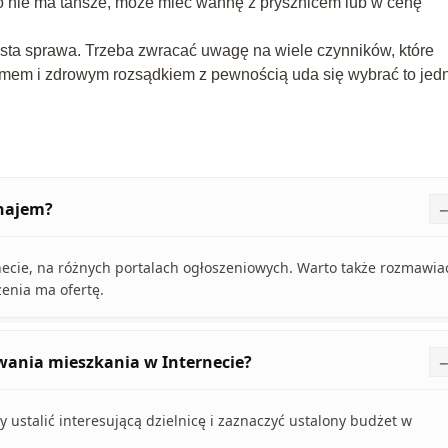
o nie ma tańsze, może mieć wannę z prysznicem lub w cenę
osta sprawa. Trzeba zwracać uwagę na wiele czynników, które
zumem i zdrowym rozsądkiem z pewnością uda się wybrać to jed
ynajem?
necie, na różnych portalach ogłoszeniowych. Warto także rozmawia
czenia ma ofertę.
wania mieszkania w Internecie?
 ustalić interesującą dzielnicę i zaznaczyć ustalony budżet w