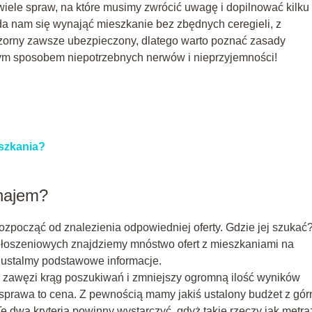
t wiele spraw, na które musimy zwrócić uwagę i dopilnować kilku
da nam się wynająć mieszkanie bez zbędnych ceregieli, z
ezorny zawsze ubezpieczony, dlatego warto poznać zasady
ym sposobem niepotrzebnych nerwów i nieprzyjemności!
szkania?
najem?
począć od znalezienia odpowiedniej oferty. Gdzie jej szukać
ogłoszeniowych znajdziemy mnóstwo ofert z mieszkaniami na
 ustalmy podstawowe informacje.
To zawęzi krąg poszukiwań i zmniejszy ogromną ilość wyników
sprawa to cena. Z pewnością mamy jakiś ustalony budżet z gór
e dwa kryteria powinny wystarczyć, gdyż takie rzeczy jak metraż