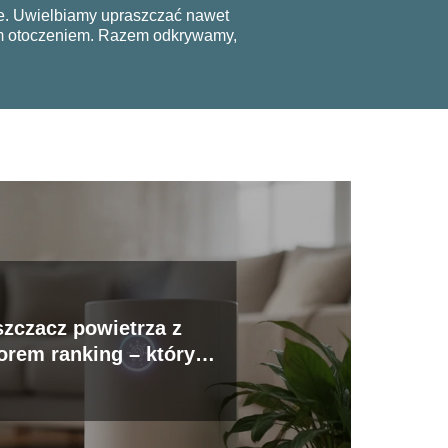
ie. Uwielbiamy upraszczać nawet
nym otoczeniem. Razem odkrywamy,
zczacz powietrza z
torem ranking – który
wybrać?