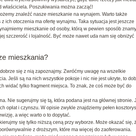
d właściciela. Poszukiwania można zacząć!
m możemy znaleźć nasze mieszkanie na wynajem. Warto także
ś z ich otoczenia ma ofertę wynajmu. Taka sytuacja jest jeszcze
li wynajmiemy mieszkanie od osoby, którą w pewien sposób znamy
jej szczerość i lojalność. Być może nawet uda nam się obniżyć
ze mieszkania?
rw dobrze się z nią zapoznajmy. Zwróćmy uwagę na wszelkie
ia. Jeśli są na nich wszystkie pokoje i nic nie jest ukryte, to do
ch widać tylko fragment miejsca. To znak, że coś może być do
. Nie sugerujmy się tą, która podana jest na głównej stronie. 
 opłat i czynszu. W opisie zwykle znajdziemy pełen kosztorys
ewizję, a więc warto o to dopytać.
ierujmy się tylko niższą ceną przy wyborze. Może okazać się, 
porównywalnie z droższym, które ma więcej do zaoferowania.