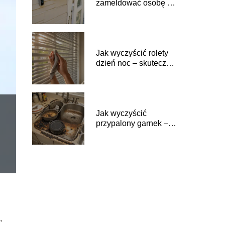
zameldować osobę w
domu – zasady i
procedury
Jak wyczyścić rolety
dzień noc – skuteczne
porady
Jak wyczyścić
przypalony garnek –
sprawdzone metody
,