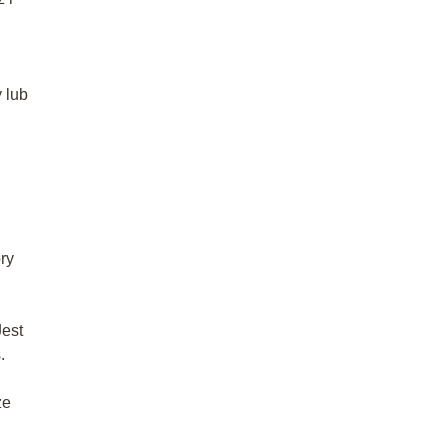
 lub
bry
Jest
.
że