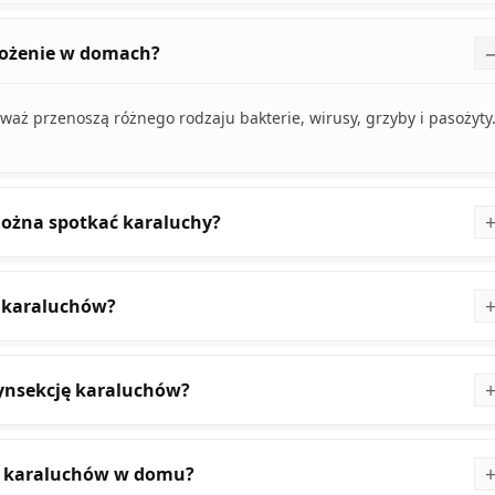
rożenie w domach?
aż przenoszą różnego rodzaju bakterie, wirusy, grzyby i pasożyty
można spotkać karaluchy?
ę karaluchów?
zynsekcję karaluchów?
ię karaluchów w domu?