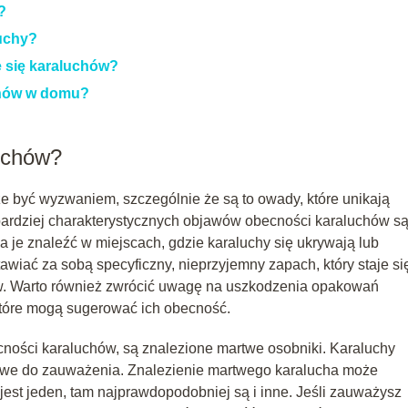
?
luchy?
e się karaluchów?
chów w domu?
luchów?
być wyzwaniem, szczególnie że są to owady, które unikają
bardziej charakterystycznych objawów obecności karaluchów są
je znaleźć w miejscach, gdzie karaluchy się ukrywają lub
wiać za sobą specyficzny, nieprzyjemny zapach, który staje si
ów. Warto również zwrócić uwagę na uszkodzenia opakowań
 które mogą sugerować ich obecność.
ności karaluchów, są znalezione martwe osobniki. Karaluchy
łatwe do zauważenia. Znalezienie martwego karalucha może
est jeden, tam najprawdopodobniej są i inne. Jeśli zauważysz