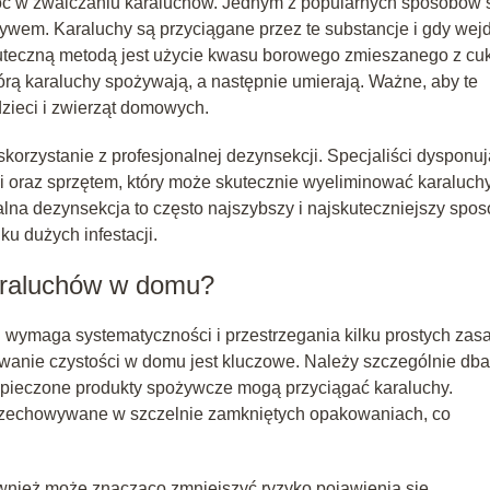
óc w zwalczaniu karaluchów. Jednym z popularnych sposobów 
zywem. Karaluchy są przyciągane przez te substancje i gdy wej
 skuteczną metodą jest użycie kwasu borowego zmieszanego z c
 którą karaluchy spożywają, a następnie umierają. Ważne, aby te
zieci i zwierząt domowych.
orzystanie z profesjonalnej dezynsekcji. Specjaliści dysponuj
oraz sprzętem, który może skutecznie wyeliminować karaluch
lna dezynsekcja to często najszybszy i najskuteczniejszy spo
u dużych infestacji.
karaluchów w domu?
wymaga systematyczności i przestrzegania kilku prostych zasa
ywanie czystości w domu jest kluczowe. Należy szczególnie dba
bezpieczone produkty spożywcze mogą przyciągać karaluchy.
rzechowywane w szczelnie zamkniętych opakowaniach, co
ównież może znacząco zmniejszyć ryzyko pojawienia się