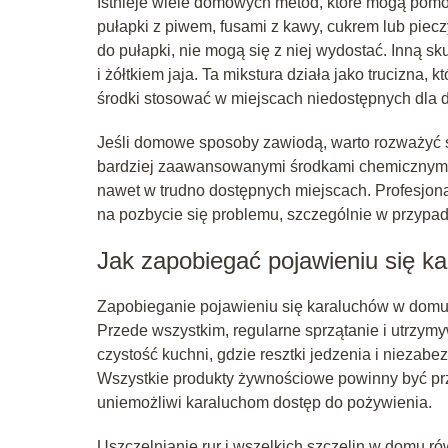
Istnieje wiele domowych metod, które mogą pom
pułapki z piwem, fusami z kawy, cukrem lub piec
do pułapki, nie mogą się z niej wydostać. Inną
i żółtkiem jaja. Ta mikstura działa jako trucizna,
środki stosować w miejscach niedostępnych dla d
Jeśli domowe sposoby zawiodą, warto rozważyć sk
bardziej zaawansowanymi środkami chemicznymi 
nawet w trudno dostępnych miejscach. Profesjona
na pozbycie się problemu, szczególnie w przypadk
Jak zapobiegać pojawieniu się 
Zapobieganie pojawieniu się karaluchów w domu 
Przede wszystkim, regularne sprzątanie i utrzym
czystość kuchni, gdzie resztki jedzenia i nieza
Wszystkie produkty żywnościowe powinny być p
uniemożliwi karaluchom dostęp do pożywienia.
Uszczelnianie rur i wszelkich szczelin w domu r