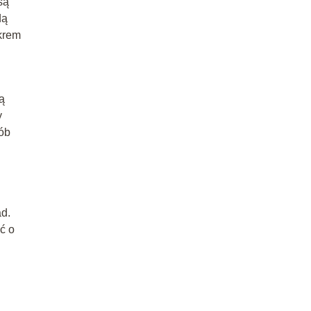
są
dą
ukrem
ą
y
sób
d.
ć o