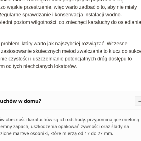
zo wąskie przestrzenie, więc warto zadbać o to, aby nie miały
egularne sprawdzanie i konserwacja instalacji wodno-
dni poziom wilgotności, co zniechęci karaluchy do osiedlania
roblem, który warto jak najszybciej rozwiązać. Wczesne
i zastosowanie skutecznych metod zwalczania to klucz do sukc
ie czystości i uszczelnianie potencjalnych dróg dostępu to
ym od tych niechcianych lokatorów.
aluchów w domu?
ów obecności karaluchów są ich odchody, przypominające mieloną
yjemny zapach, uszkodzenia opakowań żywności oraz ślady na
ezione martwe osobniki, które mierzą od 17 do 27 mm.