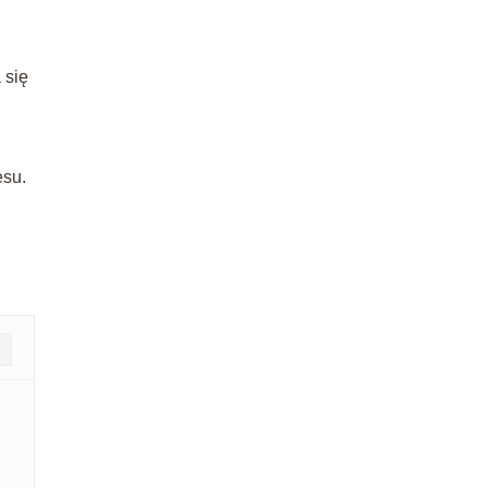
 się
esu.