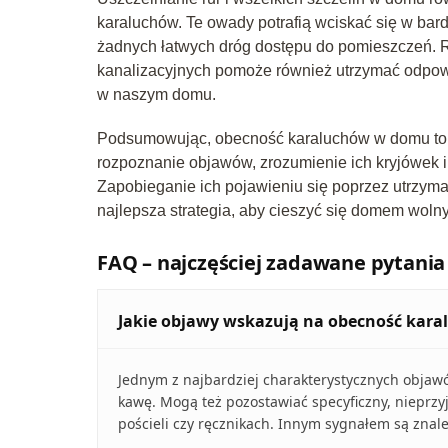
karaluchów. Te owady potrafią wciskać się w bard
żadnych łatwych dróg dostępu do pomieszczeń. R
kanalizacyjnych pomoże również utrzymać odpowie
w naszym domu.
Podsumowując, obecność karaluchów w domu to p
rozpoznanie objawów, zrozumienie ich kryjówek 
Zapobieganie ich pojawieniu się poprzez utrzyman
najlepsza strategia, aby cieszyć się domem woln
FAQ – najczęściej zadawane pytania
Jakie objawy wskazują na obecność kar
Jednym z najbardziej charakterystycznych objaw
kawę. Mogą też pozostawiać specyficzny, nieprz
pościeli czy ręcznikach. Innym sygnałem są znal