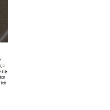
y
aju
 się
ich
 ich