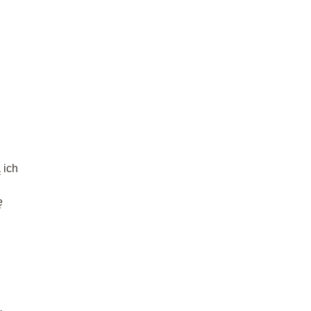
 ich
ę