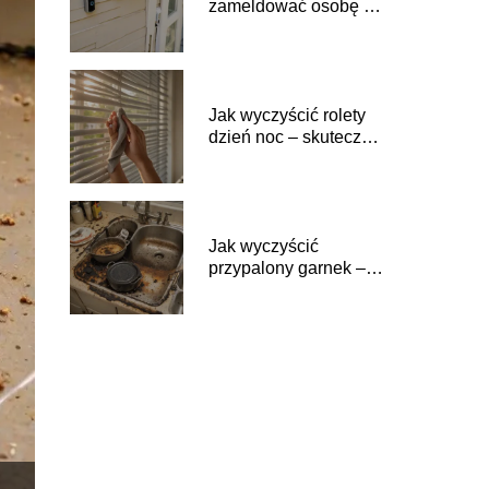
zameldować osobę w
domu – zasady i
procedury
Jak wyczyścić rolety
dzień noc – skuteczne
porady
Jak wyczyścić
przypalony garnek –
sprawdzone metody