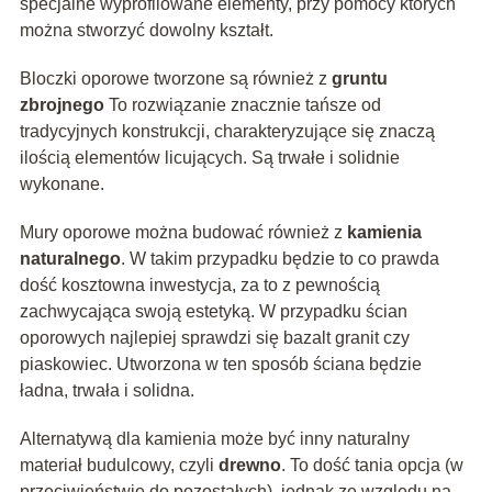
specjalne wyprofilowane elementy, przy pomocy których
można stworzyć dowolny kształt.
Bloczki oporowe tworzone są również z
gruntu
zbrojnego
To rozwiązanie znacznie tańsze od
tradycyjnych konstrukcji, charakteryzujące się znaczą
ilością elementów licujących. Są trwałe i solidnie
wykonane.
Mury oporowe można budować również z
kamienia
naturalnego
. W takim przypadku będzie to co prawda
dość kosztowna inwestycja, za to z pewnością
zachwycająca swoją estetyką. W przypadku ścian
oporowych najlepiej sprawdzi się bazalt granit czy
piaskowiec. Utworzona w ten sposób ściana będzie
ładna, trwała i solidna.
Alternatywą dla kamienia może być inny naturalny
materiał budulcowy, czyli
drewno
. To dość tania opcja (w
przeciwieństwie do pozostałych), jednak ze względu na