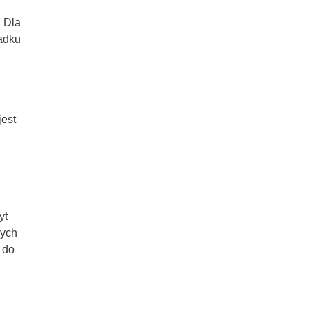
. Dla
padku
jest
yt
nych
 do