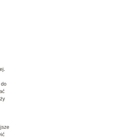
ej.
 do
ać
uży
ejsze
wić