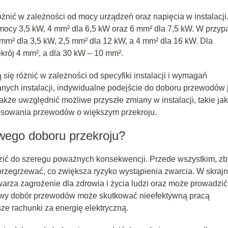
żnić w zależności od mocy urządzeń oraz napięcia w instalacji
a mocy 3,5 kW, 4 mm² dla 6,5 kW oraz 6 mm² dla 7,5 kW. W przy
5 mm² dla 3,5 kW, 2,5 mm² dla 12 kW, a 4 mm² dla 16 kW. Dla
ekrój 4 mm², a dla 30 kW – 10 mm².
 się różnić w zależności od specyfiki instalacji i wymagań
nych instalacji, indywidualne podejście do doboru przewodów 
akże uwzględnić możliwe przyszłe zmiany w instalacji, takie jak
osowania przewodów o większym przekroju.
wego doboru przekroju?
zić do szeregu poważnych konsekwencji. Przede wszystkim, zb
przegrzewać, co zwiększa ryzyko wystąpienia zwarcia. W skraj
arza zagrożenie dla zdrowia i życia ludzi oraz może prowadzić
ciwy dobór przewodów może skutkować nieefektywną pracą
ze rachunki za energię elektryczną.