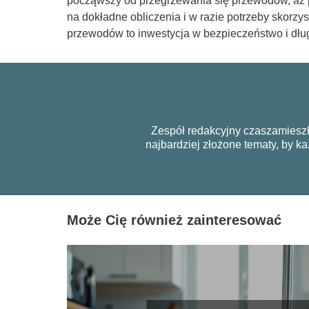
począwszy od przegrzewania się przewodów, aż p
na dokładne obliczenia i w razie potrzeby skorz
przewodów to inwestycja w bezpieczeństwo i dług
Zespół redakcyjny czaszamieszk
najbardziej złożone tematy, by 
Może Cię również zainteresować