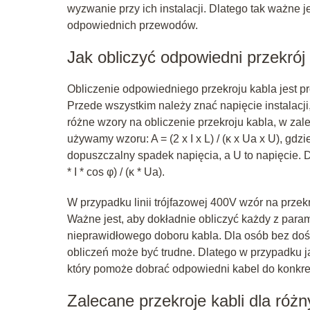
wyzwanie przy ich instalacji. Dlatego tak ważne 
odpowiednich przewodów.
Jak obliczyć odpowiedni przekrój
Obliczenie odpowiedniego przekroju kabla jest 
Przede wszystkim należy znać napięcie instalacji
różne wzory na obliczenie przekroju kabla, w zale
używamy wzoru: A = (2 x I x L) / (κ x Ua x U), gdzi
dopuszczalny spadek napięcia, a U to napięcie. 
* I * cos φ) / (κ * Ua).
W przypadku linii trójfazowej 400V wzór na przekrój 
Ważne jest, aby dokładnie obliczyć każdy z par
nieprawidłowego doboru kabla. Dla osób bez doś
obliczeń może być trudne. Dlatego w przypadku j
który pomoże dobrać odpowiedni kabel do konkretn
Zalecane przekroje kabli dla róż