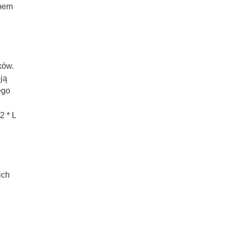
upem
ków.
ją
ego
2 * L
ich