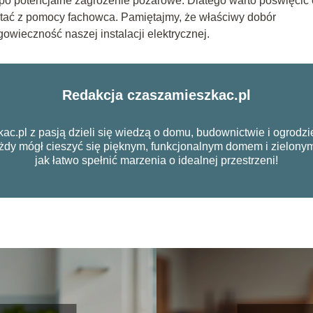
o potencjalne zagrożenie pożarowe. Dlatego warto poświęcić
ystać z pomocy fachowca. Pamiętajmy, że właściwy dobór
owieczność naszej instalacji elektrycznej.
Redakcja czaszamieszkac.pl
ac.pl z pasją dzieli się wiedzą o domu, budownictwie i ogrodz
każdy mógł cieszyć się pięknym, funkcjonalnym domem i zielo
jak łatwo spełnić marzenia o idealnej przestrzeni!