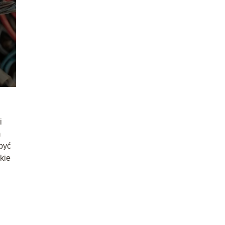
i
m
 być
kie