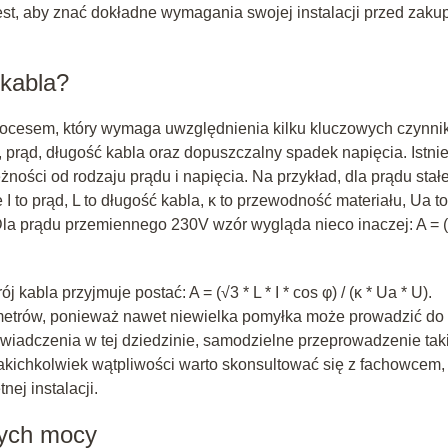
jest, aby znać dokładne wymagania swojej instalacji przed zak
 kabla?
procesem, który wymaga uwzględnienia kilku kluczowych czynni
, prąd, długość kabla oraz dopuszczalny spadek napięcia. Istnie
żności od rodzaju prądu i napięcia. Na przykład, dla prądu stał
e I to prąd, L to długość kabla, κ to przewodność materiału, Ua to
Dla prądu przemiennego 230V wzór wygląda nieco inaczej: A = (
kabla przyjmuje postać: A = (√3 * L * I * cos φ) / (κ * Ua * U).
ametrów, ponieważ nawet niewielka pomyłka może prowadzić do
wiadczenia w tej dziedzinie, samodzielne przeprowadzenie tak
akichkolwiek wątpliwości warto skonsultować się z fachowcem,
ej instalacji.
nych mocy