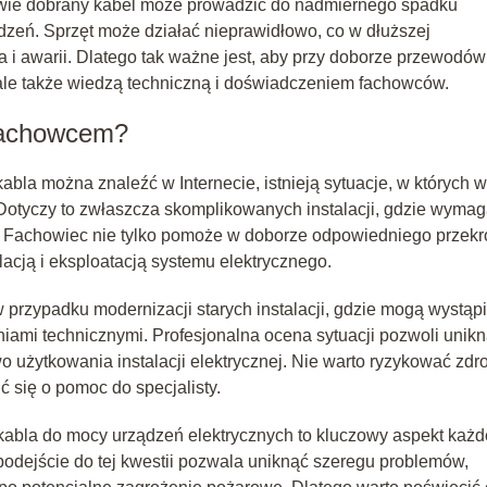
ciwie dobrany kabel może prowadzić do nadmiernego spadku
dzeń. Sprzęt może działać nieprawidłowo, co w dłuższej
 i awarii. Dlatego tak ważne jest, aby przy doborze przewodów
 ale także wiedzą techniczną i doświadczeniem fachowców.
 fachowcem?
abla można znaleźć w Internecie, istnieją sytuacje, w których w
otyczy to zwłaszcza skomplikowanych instalacji, gdzie wyma
. Fachowiec nie tylko pomoże w doborze odpowiedniego przekr
lacją i eksploatacją systemu elektrycznego.
 przypadku modernizacji starych instalacji, gdzie mogą wystąp
mi technicznymi. Profesjonalna ocena sytuacji pozwoli unik
 użytkowania instalacji elektrycznej. Nie warto ryzykować zdr
ć się o pomoc do specjalisty.
abla do mocy urządzeń elektrycznych to kluczowy aspekt każd
 podejście do tej kwestii pozwala uniknąć szeregu problemów,