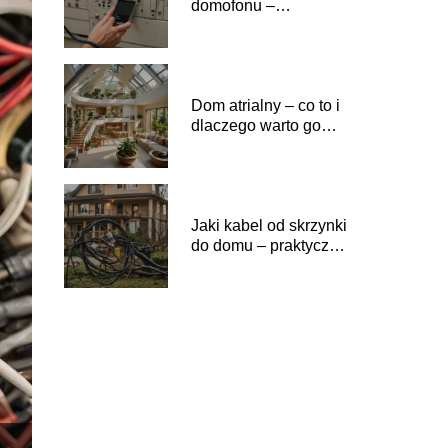
domofonu –
przewodnik po
instalacji
Dom atrialny – co to i
dlaczego warto go
wybrać?
Jaki kabel od skrzynki
do domu – praktyczne
wskazówki