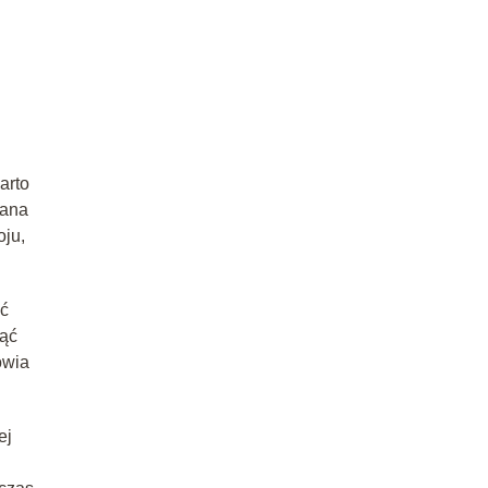
arto
gana
oju,
ić
nąć
owia
ej