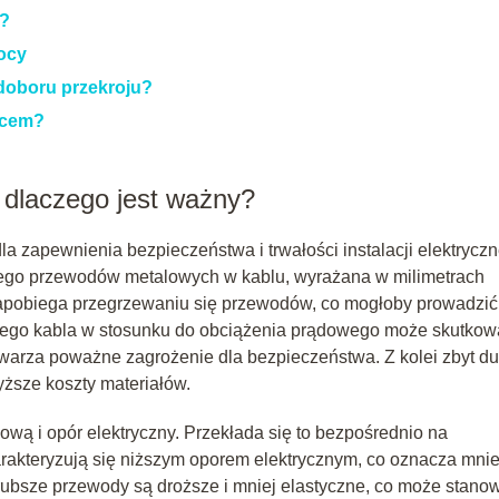
a?
mocy
doboru przekroju?
wcem?
 dlaczego jest ważny?
a zapewnienia bezpieczeństwa i trwałości instalacji elektryczn
znego przewodów metalowych w kablu, wyrażana w milimetrach
apobiega przegrzewaniu się przewodów, co mogłoby prowadzić
kiego kabla w stosunku do obciążenia prądowego może skutkow
arza poważne zagrożenie dla bezpieczeństwa. Z kolei zbyt d
ższe koszty materiałów.
wą i opór elektryczny. Przekłada się to bezpośrednio na
arakteryzują się niższym oporem elektrycznym, co oznacza mni
grubsze przewody są droższe i mniej elastyczne, co może stano